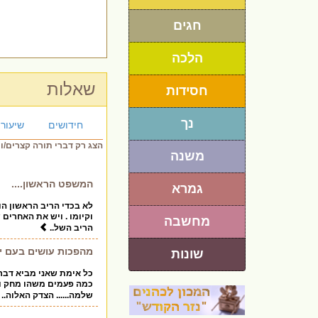
חגים
הלכה
שאלות
חסידות
נך
חידושים
שיעורי
הצג רק דברי תורה קצרים/ו
משנה
המשפט הראשון....
גמרא
לא בכדי הריב הראשון ה
וקיומו . ויש את האחרים
מחשבה
הריב השל..
מהפכות עושים בעם יש
שונות
כל אימת שאני מביא דבר
כמה פעמים משהו מחק ושי
שלמה...... הצדק האלוה..