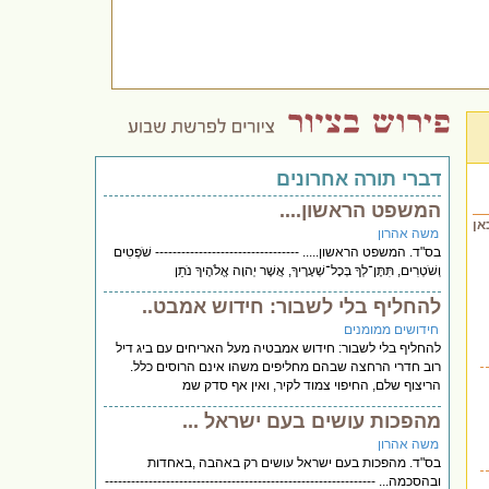
דברי תורה אחרונים
המשפט הראשון....
אן
משה אהרון
בס"ד. המשפט הראשון..... --------------------------------- שֹׁפְטִים
וְשֹׁטְרִים, תִּתֶּן־לְךָ בְּכָל־שְׁעָרֶיךָ, אֲשֶׁר יְהוָה אֱלֹהֶיךָ נֹתֵן
להחליף בלי לשבור: חידוש אמבט..
חידושים ממומנים
להחליף בלי לשבור: חידוש אמבטיה מעל האריחים עם ביג דיל
רוב חדרי הרחצה שבהם מחליפים משהו אינם הרוסים כלל.
הריצוף שלם, החיפוי צמוד לקיר, ואין אף סדק שמ
מהפכות עושים בעם ישראל ...
משה אהרון
בס"ד. מהפכות בעם ישראל עושים רק באהבה ,באחדות
ובהסכמה... --------------------------------------------------------------