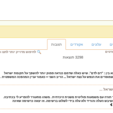
ם
עלונים
אקורדים
תגובות
ורטים
לחיפוש מדוייק יותר לחצו כ
3298 תוצאות
וא בין : "דם לדם". שיש כאלה שדמם כנראה סמוק יותר להשפך על תקומת ישראל
 שמוסרים את הנפש על נצח ישראל ... הריב השני = כאמור עניין המהפכה המשפטית .
ראל ...
 תורה עם משמעות פוליטית משנית היכרחית . משהו מתעורר להפריע לי בכתיבה.
בש העלה והוריד ולא עלה בידי לשלוט ברשימה. וזו יצאה כרשימה שאינה