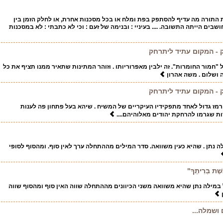
 התורה מה עדיף להסתפק בפת ומלח או בכל מסכנות אחרת, או לחלק הזמן בין
שבים הייתה התשובה. .... בעיניי : ובנימה של זעם : וכי לא כתבתי : לא במסכנות
 - המקום עתיד ליתרחק
"חמור החומרות". זה ילבין מאפרוריותו . וזוהר המתינות שתאיר ממנו תציף את כל
בה ושלום . משה אהרון
 - המקום עתיד ליתרחק
. רמז גדול לאחד מתפקידיו העיקריים של המשיח . שיהא בעל פתחון פה לענות
ות שגרמו להרחקת יהודים מאלוהיהם....
לה נתן . שהיא כעין משוואה. סדר המילים מההתחלה ערך לאין סוף. ומהסוף לסופי
ֶׁת בְּרִיתֶךָ"
במילה נתן שהיא משוואה משני הכיוונים מההתחלה שווה האין סוף ומהסוף שווה
ושמלה...