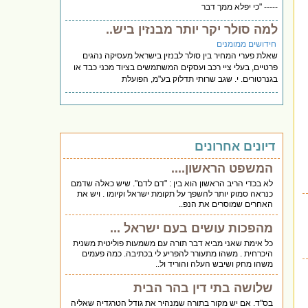
----- "כי יפלא ממך דבר
למה סולר יקר יותר מבנזין ביש..
חידושים ממומנים
שאלת פערי המחיר בין סולר לבנזין בישראל מעסיקה נהגים
פרטיים, בעלי ציי רכב ועסקים המשתמשים בציוד מכני כבד או
בגנרטורים. י. שגב שרותי תדלוק בע"מ, הפועלת
דיונים אחרונים
המשפט הראשון....
לא בכדי הריב הראשון הוא בין : "דם לדם". שיש כאלה שדמם
כנראה סמוק יותר להשפך על תקומת ישראל וקיומו . ויש את
האחרים שמוסרים את הנפ..
מהפכות עושים בעם ישראל ...
כל אימת שאני מביא דבר תורה עם משמעות פוליטית משנית
היכרחית . משהו מתעורר להפריע לי בכתיבה. כמה פעמים
משהו מחק ושיבש העלה והוריד ול..
שלושה בתי דין בהר הבית
בס"ד. אם יש מקור בתורה שמנהיר את גודל הטרגדיה שאליה