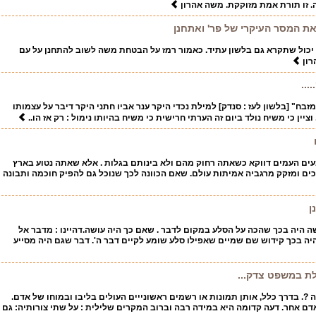
ה. זו תורת אמת מזוקקת. משה אהרון
ת המסר העיקרי של פר' ואתחנן
 יכול שתקרא גם בלשון עתיד. כאמור רמז על הבטחת משה לשוב להתחנן על עם
רון
...
מזבח" [בלשון לעז : סנדק] למילת נכדי היקר ענר אביו חתני היקר דיבר על עצמותו
ציין כי משיח נולד ביום זה הערתי חרישית כי משיח בהיותו נימול : רק אז הו..
עים העמים דווקא כשאתה רחוק מהם ולא בינותם בגלות . אלא שאתה נטוע בארץ
ים ומזקק מרגביה אמיתות עולם. שאם הכוונה לכך שנוכל גם להפיק חוכמה ותבונה
ן
ה היה בכך שהכה על הסלע במקום לדבר . שאם כך היה עושה.דהיינו : מדבר אל
היה בכך קידוש שם שמיים שאפילו סלע שומע לקיים דבר ה'. דבר שגם היה מסייע
ת במשפט צדק...
 ?. בדרך כלל, אותן תמונות או רשמים ראשונייים העולים בליבו ובמוחו של אדם.
דם אחר. דעה קדומה היא במידה רבה וברוב המקרים שלילית : על שתי צורותיה: גם