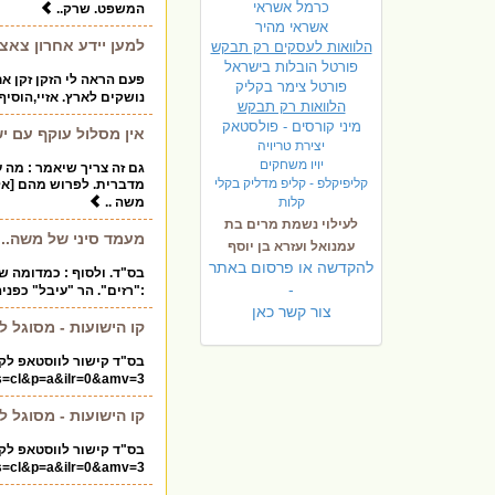
כרמל אשראי
המשפט. שרק..
אשראי מהיר
למען יידע אחרון צאצאי
הלוואות לעסקים רק תבקש
פורטל הובלות בישראל
פעם הראה לי הזקן זקן אח
פ
ורטל צימר בקליק
נושקים לארץ. אזיי,הוסיף
הלוואות רק תבקש
מיני קורסים - פולסטאק
אין מסלול עוקף עם י
יצירת טריויה
יויו משחקים
גם זה צריך שיאמר : מה 
קליפיקלפ - קליפ מדליק בקלי
מדברית. לפרוש מהם [אליה
קלות
משה ..
לעילוי נשמת מרים בת
מעמד סיני של משה...
עמנואל ועזרא בן יוסף
להקדשה או פרסום באתר
בס"ד. ולסוף : כמדומה ש
-
:"רזים". הר "עיבל" כפני
צור קשר כאן
קו הישועות - מסוגל ל
s=cl&p=a&ilr=0&amv=3
קו הישועות - מסוגל ל
s=cl&p=a&ilr=0&amv=3