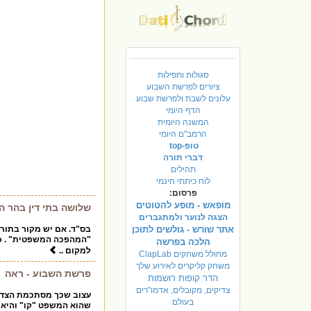
סגולות ותפילות
ציורים לפרשת השבוע
עלונים לשבת ולפרשת שבוע
הדף היומי
המשנה היומית
הרמב"ם היומי
טופ-top
דברי תורה
תהילים
לוח כיתתי חינמי
פרסום:
מופאש - מופע להטוטים
שלושה בתי דין בהר ה
הצגה לנוער ולמתגברים
אתר שורש - גולשים לתוכן
בס"ד. אם יש מקור בתורה
"המהפכה המשפטית" . כי א
הלכה בפרשה
למקום ..
מחולל משחקים ClapLab
משחק קליקרים לאירוע שלך
פרשת השבוע - ראה
הדר קופות רושמות
צדיקים, מקובלים, אדמו"רים
עצוב שכך מסתכמת הצדקה
בעולם
שהוא המשפט "קו" והיא 