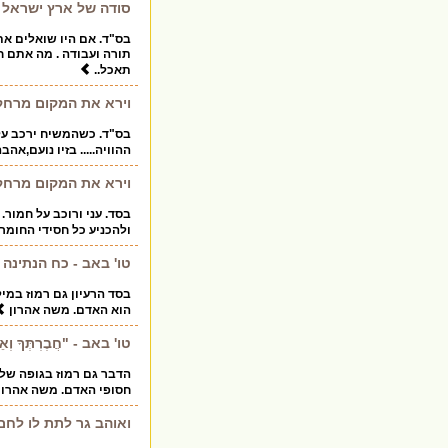
סודה של ארץ ישראל
בס"ד. אם היו שואלים את
תורה ועבודה . מה אתם חו
תאכל..
וירא את המקום מרחק
בס"ד. כשהמשיח ירכב על 
ההוויה..... בזיו נועם,אה
וירא את המקום מרחק
בסד. עני ורוכב על חמור
ולהכניע כל חסידי החומר
טו' באב - כח הנתינה
בסד הרעיון גם רמוז במי
הוא האדם. משה אהרון
טו' באב - "חֲבֶרְתְּךָ וְאֵש
הדבר גם רמוז בגופה של 
חסופי האדם. משה אהרון
ואוהב גר לתת לו לחם 