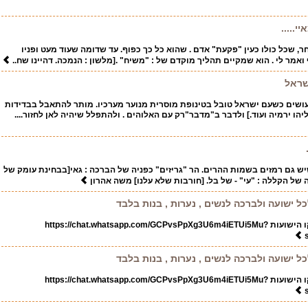
י.....
ר, שכל כולו כעין "פקעת" אדם . שהוא כל כך כפוף. עד שדומה שעוד מעט ופניו
 ואמר לי . הוא שמקיים תהליך מוקדם של : "משיח" .[מלשון : הנמכה. דהיינו שח..
שראל
עושים כשעם ישראל טובל בטינופת מוסרית מנוער מערכיו. מותר להתאבל בבדידות
ו ירמיה ועוד.] ולדבר ב"מדבר"רק עם האלוהים . ולהתפלל שיהיה לאן לחזור....
יש גם רמזים בשמות ההרים. הר "גריזים" כפניה של הברכה : גאי[בבחינת עומק של
ה של הקללה : "עי" - של בל. [חורבות שלא עלנו] משה אהרון
כל ישועה ולברכה לנשים , נערות , בנות בלבד
בס"ד קישור לווסטאפ לקו הישועות https://chat.whatsapp.com/GCPvsPpXg3U6m4iETUi5Mu?
כל ישועה ולברכה לנשים , נערות , בנות בלבד
בס"ד קישור לווסטאפ לקו הישועות https://chat.whatsapp.com/GCPvsPpXg3U6m4iETUi5Mu?