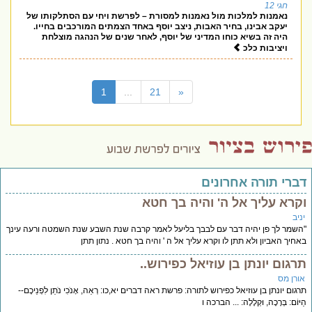
חגי 12
נאמנות למלכות מול נאמנות למסורת – לפרשת ויחי עם הסתלקותו של
יעקב אבינו, בחיר האבות, ניצב יוסף באחד הצמתים המורכבים בחייו.
היה זה בשיא כוחו המדיני של יוסף, לאחר שנים של הנהגה מוצלחת
ויציבות כלכ
(current)
1
...
21
«
דברי תורה אחרונים
וקרא עליך אל ה' והיה בך חטא
יניב
"השמר לך פן יהיה דבר עם לבבך בליעל לאמר קרבה שנת השבע שנת השמטה ורעה עינך
באחיך האביון ולא תתן לו וקרא עליך אל ה ' והיה בך חטא . נתון תתן
תרגום יונתן בן עוזיאל כפירוש..
אורן מס
תרגום יונתן בן עוזיאל כפירוש לתורה: פרשת ראה דברים יא,כו: רְאֵה, אָנֹכִי נֹתֵן לִפְנֵיכֶם--
הַיּוֹם: בְּרָכָה, וּקְלָלָה: ... הברכה ו