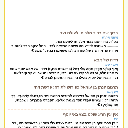
ברוך שם כבוד מלכותו לעולם ועד
משה אהרון
בס"ד. ברוך שם כבוד מלכותו לעולם ועד. ---------------------------------------
---------. משנוכח ליידע מה עשתה השנאה לבניו. החל יעקב חרד להותיר
אחריו אך מורשת של אחדות. לכן משאמרו בניו : "שמע
וידויו של אבא
אמרי שפר
וַאֲנִי בְּבֹאִי מִפַּדָּן מֵתָה עָלַי רָחֵל (בראשית מח, ז) וידויו של אבא יוסף שמע
כי אביו חלה, והגיע לבקרו עם שני בניו, אפרים ומנשה. יעקב קיבל את
נכדיו, בניו של יוסף, כאילו היו בניו והתכונן לברכ
תרגום יונתן בן עוזיאל כפירוש לתורה: פרשת ויחי
אורן מס
תרגום יונתן בן עוזיאל כפירוש לתורה: פרשת ויחי מז,כט-ל: שִׂים-נָא יָדְךָ
תַּחַת יְרֵכִי; וְעָשִׂיתָ עִמָּדִי חֶסֶד וֶאֱמֶת, אַל-נָא תִקְבְּרֵנִי בְּמִצְרָיִם. וְשָׁכַבְתִּי,
עִם-אֲבֹתַי, ו
אין עין הרע שולט בצאצאי יוסף
יניב
" בן פרת יוסף בן פרת עלי עין בנות צעדה עלי שור " ( בראשית מט , כב
). ' ר ' יוחנן הוה רגיל דהוה קא אזיל ויתיב אשערי דטבילה . אמר : כי