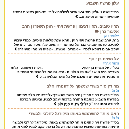
עלון פרשת השבוע
בס"ד שנה ג' גליון מס' 124 אשר לשלמה על פ' ויחי-חזק ראשית נתחיל
עם סיפור שהוא נס עצום...
תהיו טובים, תהיו דגים! | פרשת ויחי - חזק תשפ"ו | הרב
אלעזר כהן
אלעזר כהן
ב"ה, ערב שבת פרשת ויחי חזק , תהא שנת פלאות וניסים. כמדי שבוע
לפניכם סרטון שבועי קצר על הפרשה – והפעם על המסר מברכתו של
יעקב אבינו דווקא לנכדיו – אפרים ומנשה... - צפיה נעימה ומועילה!
על משיח בן יוסף
משה אהרון
בס"ד. על משיח בן יוסף. ---------------------------------. גלות ראשונה - גלות
מצריים היא היא : "אם כל הגלויות . היא גם המודל הבסיסי המחייב
והמנהיר את אופיים ותוכנם של כל שאר הגלויות... כ
מה דין סיר בשרי שנשפך על דפנותיו חלב
גל גל
בס''ד פרשת ויחי: מה דין סיר בשרי שנשפך על דפנותיו חלב פתיחה
בפרשת השבוע כותבת התורה ברכות יעקב לבניו, וביניהן הברכה
ליהודה ומתוכה: '' חַכְלִילִ֥י עֵינַ֖יִם מִיָּ֑יִן וּלְבֶ
האם מותר להשתמש באותו מיקורגל לחלבי ולבשרי
גל גל
בס''ד פרשת ויחי: האם מותר להשתמש באותו מיקרוגל לחלבי ולבשרי
פתיחה בפרשת השבוע כותבת התורה על ברכת יעקב לבניו לפני מותו,