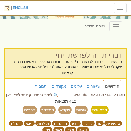
|
ENGLISH
Toggle
navigation
כניסה ומדורים
Toggle
navigation
דברי תורה לפרשת ויחי
מחפשים דברי תורה לפרשת ויחי? פרשתנו חותמת את ספר בראשית בברכות
יעקב לבניו לפני מותו ובצוואתו האחרונה. באתר "חידוש" תמצאו חידושים
לפרשת ויחי וסיכום של דמויות האבות. ריכזנו עבורכם וורטים וסיפורים על
קרא עוד...
המשכיות הדורות והכוח המלווה אותנו גם בתוך הגלות, כדי שתסיימו את הספר
בטעם של תורה.
חידושים
שיעורים
עלונים
אקורדים
תגובות
הצג רק דברי תורה קצרים/וורטים
לחיפוש מדוייק יותר לחצו כאן
412 תוצאות
בראשית
שמות
ויקרא
במדבר
דברים
בראשית
נח
לך לך
וירא
חיי שרה
תולדות
ויצא
וישלח
וישב
מקץ
ויגש
ויחי