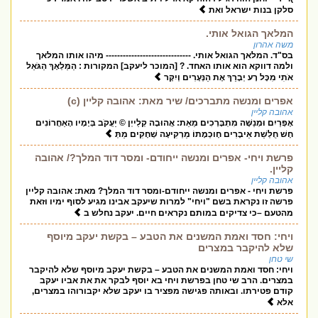
סלקן בנות ישראל ואת
המלאך הגואל אותי.
משה אהרון
בס"ד. המלאך הגואל אותי. ------------------------------ מיהו אותו המלאך
ולמה דווקא הוא אותו האחד. ? [המוכר ליעקב] המקורות : הַמַּלְאָךְ הַגֹּאֵל
אֹתִי מִכָּל רָע יְבָרֵךְ אֶת הַנְּעָרִים וְיִקָּר
אפרים ומנשה מתברכים/ שיר מאת: אהובה קליין (c)
אהובה קליין
אֶפְרַיִם וּמְנַשֶּׁה מִתְבָּרְכִים מֵאֵת: אֲהוּבָה קְלַייְן © יַעֲקֹב בְּיָמָיו הָאַחֲרוֹנִים
חָשׁ חֻלְשַׁת אֵיבָרִים חָוכְמָתוֹ מַרְקִיעָה שְׁחָקִים מַתְּ
פרשת ויחי- אפרים ומנשה ייחודם- ומסר דוד המלך?/ אהובה
קליין.
אהובה קליין
פרשת ויחי - אפרים ומנשה ייחודם-ומסר דוד המלך? מאת: אהובה קליין
פרשה זו נקראת בשם "ויחי" למרות שיעקב אבינו מגיע לסוף ימיו וזאת
מהטעם –כי צדיקים במותם נקראים חיים. יעקב נחלש ב
ויחי: חסד ואמת המשנים את הטבע – בקשת יעקב מיוסף
שלא להיקבר במצרים
שי טחן
ויחי: חסד ואמת המשנים את הטבע – בקשת יעקב מיוסף שלא להיקבר
במצרים. הרב שי טחן בפרשת ויחי בא יוסף לבקר את את אביו יעקב
קודם פטירתו. ובאותה פגישה מפציר בו יעקב שלא יקבורוהו במצרים,
אלא