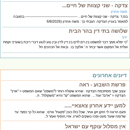
צדקה - שני קצוות של חיים...
משה אהרון
בס,ד. צדקה - שני קצוות של חיים... --------------------------------------------- בתגובה
למאמר בעניין הצדקה. הגבתי כך : משה אהרון (6/8/2026
שלושה בתי דין בהר הבית
יניב
"כי יפלא ממך דבר למשפט בין דם לדם בין דין לדין ובין נגע לנגע דברי ריבת בשעריך וקמת
ועלית אל המקום אשר יבחר ה ' אלקיך בו . ובאת אל הכהנים הל
דיונים אחרונים
פרשת השבוע - ראה
עצוב שכך מסתכמת הצדקה : שהיא שקולה ויותר ל"משפט" שאם המשפט = "ארץ"
הצדקה = "אדם" ועוד... . שהוא המשפט "קו" והיא "משקולת". ה..
למען יידע אחרון צאצאיי.....
פעם הראה לי הזקן זקן אחר, שכל כולו כעין "פקעת" אדם . שהוא כל כך כפוף. עד
שדומה שעוד מעט ופניו נושקים לארץ. אזיי,הוסיף ואמר ל..
אין מסלול עוקף עם ישראל