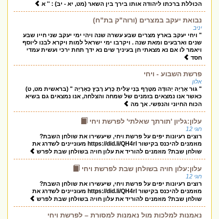
הכוללת ברכתו ליהודה אותו בירך בין השאר (מט, יא - יב) : '' א
נבואת יעקב במצרים (ורוה"ק בת"ח)
יניב
" ויחי יעקב בארץ מצרים שבע עשרה שנה ויהי ימי יעקב שני חייו שבע
שנים וארבעים ומאת שנה . ויקרבו ימי ישראל למות ויקרא לבנו ליוסף
ויאמר לו אם נא מצאתי חן בעיניך שים נא ידך תחת ירכי ועשית עמדי
חסד
פרשת השבוע - ויחי
אלון
" גּוּר אַרְיֵה יְהוּדָה מִטֶּרֶף בְּנִי עָלִיתָ כָּרַע רָבַץ כְּאַרְיֵה " (בראשית מט, ט)
כאשר אנו נמצאים בזמנים של שמחה והצלחה, אנו נמצאים גם בשיא
הכוח החיוני והנפשי. אך מה
עלון:גליון 'תורתך שאלתי' לפרשת ויחי
חגי 12
רוצים רעיונות יפים על פרשת ויחי, שיעשירו את שולחן השבת?
מוזמנים להיכנס בקישור https://did.li/QH4rl מעוניינים לשדרג את
שולחן שבת? מוזמנים להוריד את עלון חויה בשולחן שבת לפרש
עלון:עלון חויה בשולחן שבת לפרשת ויחי
חגי 12
רוצים רעיונות יפים על פרשת ויחי, שיעשירו את שולחן השבת?
מוזמנים להיכנס בקישור https://did.li/QH4rl מעוניינים לשדרג את
שולחן שבת? מוזמנים להוריד את עלון חויה בשולחן שבת לפרש
נאמנות למלכות מול נאמנות למסורת – לפרשת ויחי