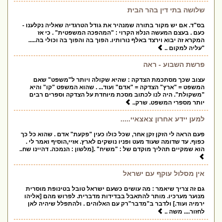
שלושה בתי דין בהר הבית
בס"ד. אם יש מקור בתורה שמנהיר את גודל הטרגדיה שאליה נקלענו -
כעם . בעצם המעשה הנלוז הקרוי : "המהפכה המשפטית" . כי אז
המקרא זה יבוא וירצד באלף נורותיו. הפוך בה והפוך בה וכולי בה.....
"עליה למקום ..
פרשת השבוע - ראה
עצוב שכך מסתכמת הצדקה : שהיא שקולה ויותר ל"משפט" שאם
המשפט = "ארץ" הצדקה = "אדם" ועוד... . שהוא המשפט "קו" והיא
"משקולת". היה לנו לכתוב מסכת מיוחדת על הצדקה וספרים רבים
יותר מספרי המשפט. שרק..
למען יידע אחרון צאצאיי.....
פעם הראה לי הזקן זקן אחר, שכל כולו כעין "פקעת" אדם . שהוא כל כך
כפוף. עד שדומה שעוד מעט ופניו נושקים לארץ. אזיי,הוסיף ואמר לי .
הוא שמקיים תהליך מוקדם של : "משיח" .[מלשון : הנמכה. דהיינו שח..
אין מסלול עוקף עם ישראל
גם זה צריך שיאמר : מה עושים כשעם ישראל טובל בטינופת מוסרית
מנוער מערכיו. מותר להתאבל בבדידות מדברית. לפרוש מהם [אליהו
ירמיה ועוד.] ולדבר ב"מדבר"רק עם האלוהים . ולהתפלל שיהיה לאן
לחזור.... משה ..