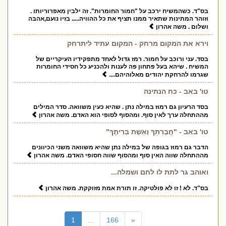
בס"ד. כשהמשיח ירכב על "חמור החומרות". זה ילבין מאפרוריותו .
וזוהר המתינות שתאיר ממנו תציף את כל ההוויה..... בזיו נועם,אהבה
ושלום . משה אהרון
וירא את המקום מרחק - המקום עתיד ליתרחק
בסד. עני ורוכב על חמור. רמז גדול לאחד מתפקידיו העיקריים של
המשיח . שיהא בעל פתחון פה לענות ולהכניע כל חסידי החומרות
שגרמו להרחקת יהודים מאלוהיהם....
טו' באב - כח הנתינה
בסד הרעיון גם רמוז במילה נתן . שהיא כעין משוואה. סדר המילים
מההתחלה ערך לאין סוף. ומהסוף לסופי הוא האדם. משה אהרון
טו' באב - "חֲבֶרְתְּךָ וְאֵשֶׁת בְּרִיתֶךָ"
הדבר גם רמוז בגופה של במילה נתן שהיא משוואה משני הכיוונים
מההתחלה שווה האין סוף ומהסוף שווה חסופי האדם. משה אהרון
ואוהב גר לתת לו לחם ושמלה...
בס"ד. לא ! זו לא פולטיקה. זו תורת אמת מזוקקת. משה אהרון
(current)
1
...
166
«