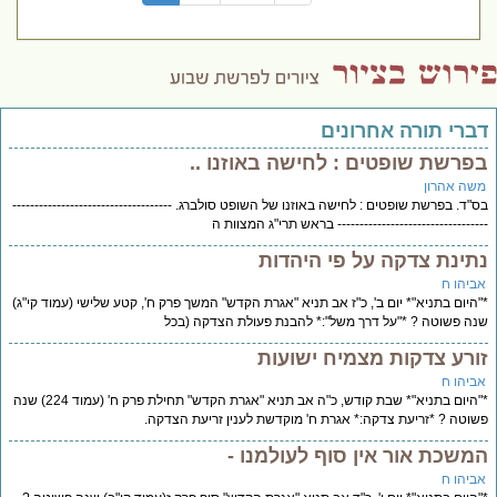
דברי תורה אחרונים
בפרשת שופטים : לחישה באוזנו ..
משה אהרון
בס"ד. בפרשת שופטים : לחישה באוזנו של השופט סולברג. ------------------------------------
---------------------------------- בראש תרי"ג המצוות ה
נתינת צדקה על פי היהדות
אביהו ח
*"היום בתניא"* יום ב', כ"ז אב תניא "אגרת הקדש" המשך פרק ח', קטע שלישי (עמוד קי"ג)
שנה פשוטה ? *"על דרך משל":* להבנת פעולת הצדקה (בכל
זורע צדקות מצמיח ישועות
אביהו ח
*"היום בתניא"* שבת קודש, כ"ה אב תניא "אגרת הקדש" תחילת פרק ח' (עמוד 224) שנה
פשוטה ? *זריעת צדקה:* אגרת ח' מוקדשת לענין זריעת הצדקה.
המשכת אור אין סוף לעולמנו -
אביהו ח