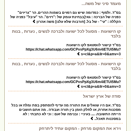
מעמד סיני של משה...
בס"ד. ולסוף : כמדומה שיש גם רמזים בשמות ההרים. הר "גריזים"
כפניה של הברכה : גאי[בבחינת עומק של :"רזים". הר "עיבל" כפניה של
הקללה : "עי" - של בל. [חורבות שלא עלנו] משה אהרון
קו הישועות - מסוגל לכל ישועה ולברכה לנשים , נערות , בנות
בלבד
בס"ד קישור לווסטאפ לקו הישועות
https://chat.whatsapp.com/GCPvsPpXg3U6m4iETUi5Mu?
s=cl&p=a&ilr=0&amv=3
קו הישועות - מסוגל לכל ישועה ולברכה לנשים , נערות , בנות
בלבד
בס"ד קישור לווסטאפ לקו הישועות
https://chat.whatsapp.com/GCPvsPpXg3U6m4iETUi5Mu?
s=cl&p=a&ilr=0&amv=3
סודה של ארץ ישראל
בס"ד. אם היו שואלים את התורה מה עדיף להסתפק בפת ומלח או בכל
מסכנות אחרת, או לחלק הזמן בין תורה ועבודה . מה אתם חושבים
הייתה התשובה. .... בעיניי : ובנימה של זעם : וכי לא כתבתי : לא
במסכנות תאכל..
וירא את המקום מרחק - המקום עתיד ליתרחק