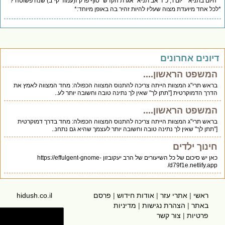
*"היום בתניא"* יום ו', כ"ד אב תניא "אגרת הקדש" סוף פרק ז(עמוד קי"ב) שנה פשוטה ?
*לכל אחד מיועדת מצוה שעליו להיות זהיר בה באופן מיוחד:*
דיונים אחרונים
המשפט הראשון....
בראש תרי"ג המצוות הייתה צריכה להתנוס המצווה הכפולה: מחד המצווה לאמץ את
הדרך הדמוקרטית ["תתן לך" שאין לך נתינה טובה וחשובה יותר לע..
המשפט הראשון....
בראש תרי"ג המצוות הייתה צריכה להתנוס המצווה הכפולה: מחד בדרך דמוקרטית
["תתן לך" שאין לך נתינה טובה וחשובה יותר לעצמך שהיא גם נתחנ..
חינוך ילדים
כאן יש סיכום של כל השיעורים של הרב יעקובזון https://effulgent-gnome-
d79f1e.netlify.app/
ראשי
|
אתרי עזר
|
אודות חידוש
|
פרסם
hidush.co.il
באתר
|
הצהרת נגישות
|
מדיניות
פרטיות
|
צור קשר