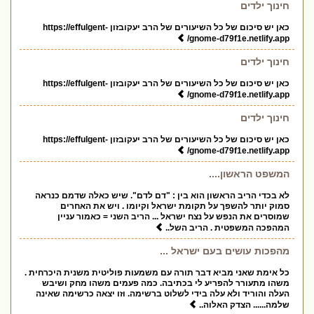
חינוך ילדים
כאן יש סיכום של כל השיעורים של הרב יעקובזון https://effulgent-
gnome-d79f1e.netlify.app/
חינוך ילדים
כאן יש סיכום של כל השיעורים של הרב יעקובזון https://effulgent-
gnome-d79f1e.netlify.app/
חינוך ילדים
כאן יש סיכום של כל השיעורים של הרב יעקובזון https://effulgent-
gnome-d79f1e.netlify.app/
המשפט הראשון....
לא בכדי הריב הראשון הוא בין : "דם לדם". שיש כאלה שדמם כנראה
סמוק יותר להשפך על תקומת ישראל וקיומו . ויש את האחרים
שמוסרים את הנפש על נצח ישראל ... הריב השני = כאמור עניין
המהפכה המשפטית . הריב השל..
מהפכות עושים בעם ישראל ...
כל אימת שאני מביא דבר תורה עם משמעות פוליטית משנית היכרחית .
משהו מתעורר להפריע לי בכתיבה. כמה פעמים משהו מחק ושיבש
העלה והוריד ולא עלה בידי לשלוט ברשימה. וזו יצאה כרשימה שאינה
שלמה...... הצדק האלוה..