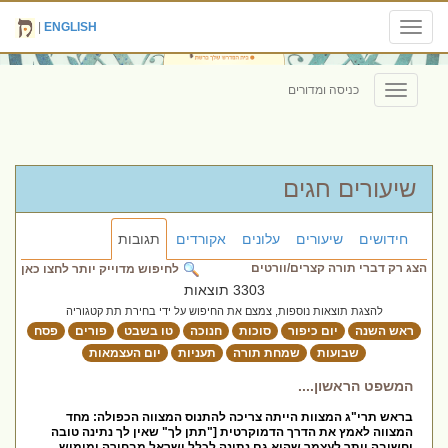
|
ENGLISH
Toggle
navigation
כניסה ומדורים
Toggle
navigation
שיעורים חגים
חידושים
שיעורים
עלונים
אקורדים
תגובות
הצג רק דברי תורה קצרים/וורטים
לחיפוש מדוייק יותר לחצו כאן
3303 תוצאות
להצגת תוצאות נוספות, צמצם את החיפוש על ידי בחירת תת קטגוריה
ראש השנה
יום כיפור
סוכות
חנוכה
טו בשבט
פורים
פסח
שבועות
שמחת תורה
תעניות
יום העצמאות
המשפט הראשון....
בראש תרי"ג המצוות הייתה צריכה להתנוס המצווה הכפולה: מחד
המצווה לאמץ את הדרך הדמוקרטית ["תתן לך" שאין לך נתינה טובה
וחשובה יותר לעצמך שהיא גם נתינה לכלל ישראל מבחירה ומימוש